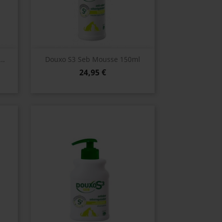
Vista rápida

..
Douxo S3 Seb Mousse 150ml
24,95 €