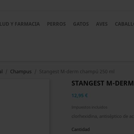
LUD Y FARMACIA
PERROS
GATOS
AVES
CABALL
al
Champus
Stangest M-derm champú 250 ml
STANGEST M-DERM
12,95 €
Impuestos incluidos
clorhexidina, antiséptico de ac
Cantidad