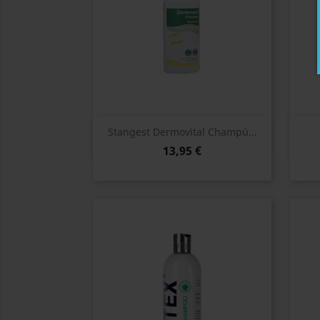
Vista rápida

Stangest Dermovital Champú...
13,95 €