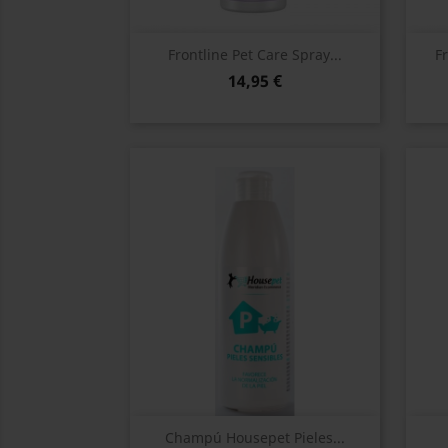
Vista rápida

Frontline Pet Care Spray...
F
14,95 €
Vista rápida

Champú Housepet Pieles...