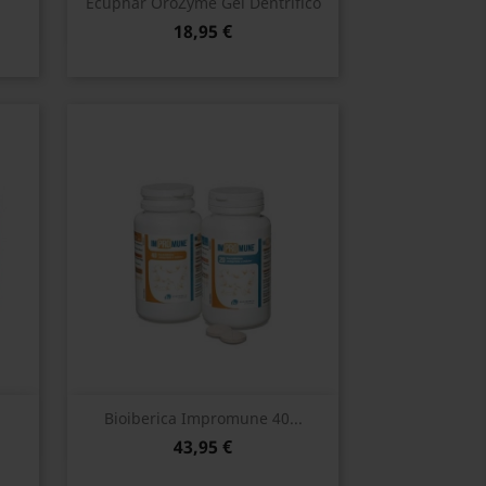
Vista rápida

Ecuphar OroZyme Gel Dentrifico
18,95 €
Vista rápida

Bioiberica Impromune 40...
43,95 €