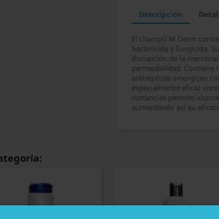
Descripción
Detal
El champú M Derm contien
bactericida y fungicida. S
disrupción de la membrana
permeabilidad. Contiene 
antisépticas sinergizan co
especialmente eficaz cont
sustancias permite abarc
aumentando así su eficaci
ategoría: