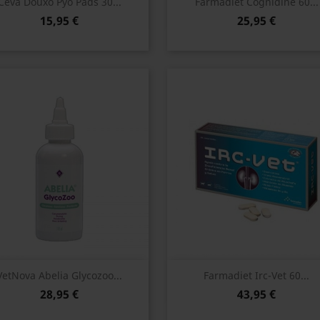
Vista rápida
Vista rápida


Ceva Douxo Pyo Pads 30...
Farmadiet Cognidine 60...
15,95 €
25,95 €
Vista rápida
Vista rápida


VetNova Abelia Glycozoo...
Farmadiet Irc-Vet 60...
28,95 €
43,95 €