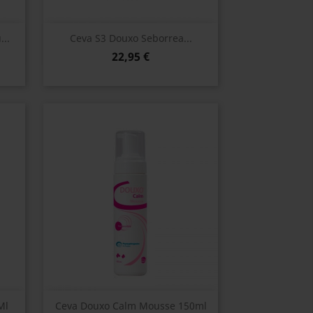
Vista rápida

..
Ceva S3 Douxo Seborrea...
22,95 €
Vista rápida

Ml
Ceva Douxo Calm Mousse 150ml