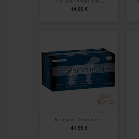
Vista rápida

DFV Collar Antipulgas,...
14,95 €
Vista rápida

Farmadiet Vetinmune...
41,95 €