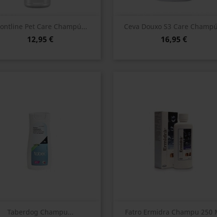
Vista rápida
Vista rápida


rontline Pet Care Champú...
Ceva Douxo S3 Care Champú.
12,95 €
16,95 €
Vista rápida
Vista rápida


Taberdog Champu...
Fatro Ermidra Champu 250 