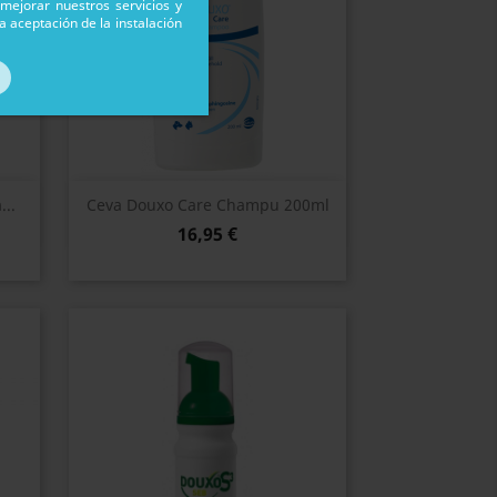
mejorar nuestros servicios y
a aceptación de la instalación
Vista rápida

..
Ceva Douxo Care Champu 200ml
16,95 €