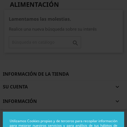
ALIMENTACIÓN
Lamentamos las molestias.
Realice una nueva búsqueda sobre su interés

INFORMACIÓN DE LA TIENDA
SU CUENTA

INFORMACIÓN

PRODUCTOS

Utilizamos Cookies propias y de terceros para recopilar información
para mejorar nuestros servicios y para análisis de tus hábitos de